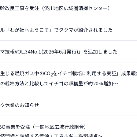
幹改良工事を受注（渋川地区広域圏清掃センター）
ル「わが社へようこそ」でタクマが紹介されました
報VOL.34No.1(2026年6月発行)」を追加しました
生じる燃焼ガス中のCO
をイチゴ栽培に利用する実証」成果報
2
の栽培方法と比較してイチゴの収穫量が約20％増加～
ク休業のお知らせ
BO事業を受注（一関地区広域行政組合）
然環境と調和する資源・エネルギー循環拠点～