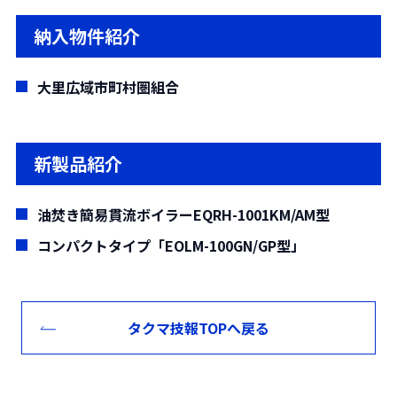
ている。本稿では，熱回収施設の特徴および
り，都市ごみメタン発酵に適した方式であ
は，材料の腐食特性の研究が進められた結
設備を持たない新設および大幅な改造を要し
泥混焼に関する運転状況について報告する。
その運転状況について報告する。
納入物件紹介
る。1999年に実証プラントを建設して以来，
果，発電の高効率化のため蒸気温度が400℃
ない既存施設への導入をターゲットに，新た
当社ではこれを含め3件のメタン発酵施設を建
を上回る施設も建設されている。本稿では，
な発電システムを開発した。このシステム
大里広域市町村圏組合
設し，2施設を設計・建設中である。2013年
稼働中の廃棄物発電ボイラーにSUS310S系鋼
は，排ガス中の硫黄酸化物による低温腐食の
に納入した南但クリーンセンターでは，運転
管，高Cr型および高Mo型Ni基肉盛溶接†
回避が可能な真空式ヒーターと，直接熱交換
開始から約5年間が経過しており，安定的なご
管，高Cr型Ni基自溶合金溶射††管を供試材
式のバイナリー発電を組み合わせたものであ
新製品紹介
み処理と発電を継続している。2016年に受注
とし，目標とする蒸気温度を450℃に設定し
る。実規模施設の1/3規模の実証設備を製作
した町田市熱回収施設等(仮称)では，バイオ
て，約4ヵ月間ばく露試験を行い各供試材の減
し，ガス量1,000〜2,000m3N/h，入口温度
油焚き簡易貫流ボイラーEQRH-1001KM/AM型
ガス化発電とごみ焼却発電の2つの発電方法に
肉量および腐食現象について知見を得た。
約700℃の排ガスから真空式ヒーターで熱回
コンパクトタイプ「EOLM-100GN/GP型」
より，総合的なエネルギー効率を高めてい
収し，その熱をバイナリー発電に供給する実
る。廃棄物系バイオマスの有効活用および温
証試験を行った。その結果，真空式ヒーター
室効果ガス削減の観点から優れた技術である
を所定の温度，圧力で運転することができ，
タクマ技報TOPへ戻る
都市ごみ乾式メタン発酵のさらなる普及・発
低温腐食防止効果も確認された。また，バイ
展が期待される。
ナリー発電機への入熱200〜360kWの範囲
で，延べ24日の発電運転を実施し，本システ