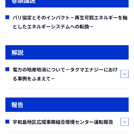
巻頭論説
パリ協定とそのインパクト－再生可能エネルギーを軸
としたエネルギーシステムへの転換－
解説
電力の地産地消について－タクマエナジーにおけ
る事例をふまえて－
中島 大輔*・
西村 賢一*・
樫本 茂樹*
報告
(
*業務2部
)
(要約)
宇和島地区広域事務組合環境センター運転報告
2012年の再生可能エネルギーの固定価格買取