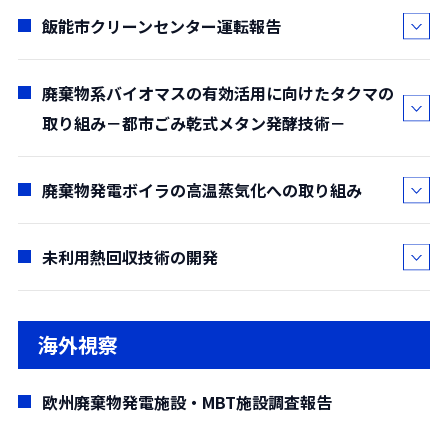
制度(FIT制度)施行以降，太陽光発電所やバイ
飯能市クリーンセンター運転報告
清水 剛生*
オマス発電所などのいわゆる分散型電源の建
(
*環境技術3部
)
設が進んでいる。また2016年の電力小売全面
(要約)
廃棄物系バイオマスの有効活用に向けたタクマの
自由化以降，需要家に電力を販売する小売電
渡辺 純*
2017年9月に宇和島地区広域事務組合環境セ
取り組み－都市ごみ乾式メタン発酵技術－
気事業者には業者間の競争の激化から，価格
(
*環境技術3部
)
ンターが竣工した。本センターは，愛媛県南
以外での差別化が求められている。その手法
(要約)
予地域の宇和島市，松野町，鬼北町，愛南町
の一つとして電力の地産地消の取り組みがす
当社が2013年4月に飯能市殿より受注したご
廃棄物発電ボイラの高温蒸気化への取り組み
森岡 泰樹*
の1市3町，それぞれの計5か所の既存ごみ処
すめられており，本業とのシナジー効果を狙
み処理施設「飯能市クリーンセンター」が
(
*環境技術1部
)
理施設を統合し，広域ごみ・脱水汚泥の処理
うプラントメーカーや地域企業のほか，地域
2017年12月に竣工した。本施設は熱回収施設
(要約)
未利用熱回収技術の開発
中本 明信*・
巽 圭司*・
高橋 広光*・
を行うための施設である。本センターの熱回
活性化を狙う地方自治体による取り組み事例
とリサイクル施設から構成され，熱回収施設
本稿では，廃棄物系バイオマスの有効活用の
柴田 清*
収施設では，発注仕様の公害防止基準値より
が相次いでいる。本稿では，当社グループ会
ではごみを焼却した際の廃熱を利用して発電
一つである都市ごみ乾式メタン発酵技術に関
(
*装置技術部
)
土肥 弘敬*・
叶 雅由*・
工藤 隆行*
もさらに厳しい基準値にて運転を行ってい
社のタクマエナジーの事例とともに，電力の
を行っている。焼却施設の規模は40t/日×2
海外視察
する当社の取り組みについて報告する。当社
(要約)
(
*技術開発部
)
る。竣工にあたって実施した引渡性能試験で
地産地消の取り組みについて紹介する。
炉であるが，ごみ焼却により発生した熱エネ
の採用している高温乾式メタン発酵方式
従来，国内の廃棄物発電ボイラの蒸気条件
(要約)
は，これらの項目で各基準値を十分満たす結
ルギーを回収し，蒸気タービン発電機による
欧州廃棄物発電施設・MBT施設調査報告
(Kompogas®システム)は，有機物の分解速
は，過熱管材の高温腐食問題により4MPa，
下水汚泥の持つエネルギーの有効利用のた
果が得られた。本稿では，引渡性能試験の結
発電で所内消費電力を賄い，余剰時は売電し
度が速く，異物混入に強いという特長があ
400℃以下におさえられてきたが，近年で
め，中小規模下水汚泥焼却施設のうち、発電
果と本施設の特徴である高効率ごみ発電と汚