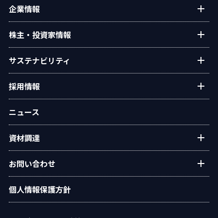
タクマの技術紹介
企業情報
タクマ技報
ご挨拶
株主・投資家情報
学会発表
経営理念
個人投資家の皆様へ
サステナビリティ
会社概要
経営方針・戦略
沿革
トップコミットメント
採用情報
業績・財務
役員一覧
タクマのサステナビリティ
IRライブラリー
新卒・キャリア採用情報
組織図
ニュース
ESGデータ
株式情報
グループ会社採用情報
事業所・拠点
統合報告書
IRカレンダー
資材調達
オリジナルアニメ「この空の下で」
グループ会社
環境
電子公告
広報ライブラリ
資材調達方針
社会
お問い合わせ
IRサイトマップ
調達手順
ガバナンス
水処理プラントに関するお問い合わせ
個人情報保護方針
資材調達 応募フォーム
イニシアチブ・外部評価
エネルギープラントに関するお問い合わせ
汎用ボイラに関するお問い合わせ