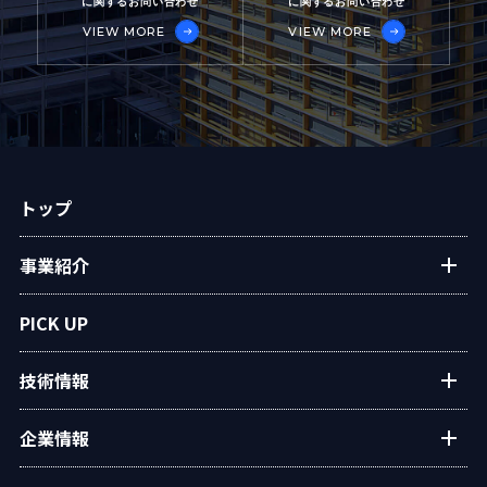
に関するお問い合わせ
に関するお問い合わせ
VIEW MORE
VIEW MORE
トップ
事業紹介
プラントエンジニアリング
PICK UP
アフターサービス
技術情報
民生熱エネルギー
設備・システム
タクマの技術紹介
企業情報
タクマ技報
ご挨拶