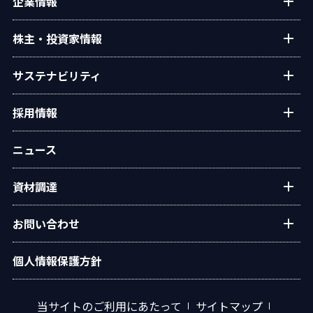
企業情報
タクマ技報
ご挨拶
株主・投資家情報
学会発表
経営理念
個人投資家の皆様へ
サステナビリティ
会社概要
経営方針・戦略
沿革
トップコミットメント
採用情報
業績・財務
役員一覧
タクマのサステナビリティ
IRライブラリー
新卒・キャリア採用情報
組織図
ニュース
ESGデータ
株式情報
グループ会社採用情報
事業所・拠点
統合報告書
IRカレンダー
資材調達
オリジナルアニメ「この空の下で」
グループ会社
環境
電子公告
広報ライブラリ
資材調達方針
社会
お問い合わせ
IRサイトマップ
調達手順
ガバナンス
水処理プラントに関するお問い合わせ
個人情報保護方針
資材調達 応募フォーム
イニシアチブ・外部評価
エネルギープラントに関するお問い合わせ
汎用ボイラに関するお問い合わせ
当サイトのご利用にあたって
サイトマップ