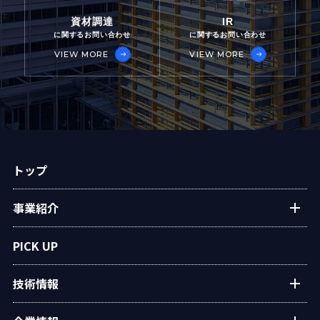
資材調達
IR
に関するお問い合わせ
に関するお問い合わせ
VIEW MORE
VIEW MORE
トップ
事業紹介
プラントエンジニアリング
PICK UP
アフターサービス
技術情報
民生熱エネルギー
設備・システム
タクマの技術紹介