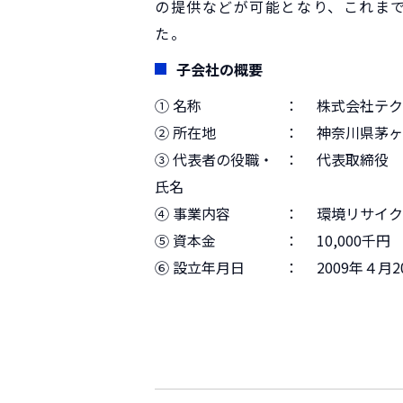
の提供などが可能となり、これま
た。
子会社の概要
① 名称
：
株式会社テク
② 所在地
：
神奈川県茅ヶ崎
③ 代表者の役職・
：
代表取締役 
氏名
④ 事業内容
：
環境リサイク
⑤ 資本金
：
10,000千円
⑥ 設立年月日
：
2009年４月2