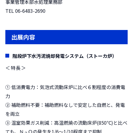
事業管理本部水処理業務部
TEL
06-6483-2690
出展内容
階段炉下水汚泥焼却発電システム（ストーカ炉）
＜特長＞
① 低消費電力：気泡式流動床炉に比べ６割程度の消費電
力
② 補助燃料不要：補助燃料なしで安定した自燃と、発電
を両立
③ 温室効果ガス削減：高温燃焼の流動床炉(850℃)と比べ
ても、Ｎ
Ｏの発生を1/6～1/10程度まで抑制