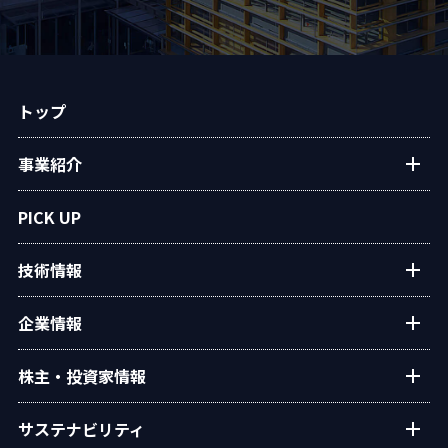
トップ
事業紹介
プラントエンジニアリング
PICK UP
アフターサービス
技術情報
民生熱エネルギー
設備・システム
タクマの技術紹介
企業情報
タクマ技報
ご挨拶
株主・投資家情報
学会発表
経営理念
個人投資家の皆様へ
サステナビリティ
会社概要