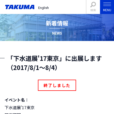
English
MENU
検索
新着情報
NEWS
「下水道展'17東京」に出展します
（2017/8/1～8/4）
終了しました
イベント名
：
下水道展'17東京