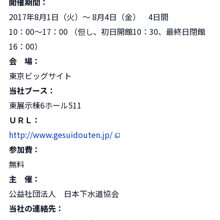
開催期間
：
2017年8月1日（火）～ 8月4日（金） 4日間
10：00～17：00 （但し、初日開館10：30、最終日閉館
16：00）
会 場
：
東京ビッグサイト
当社ブース
：
東展示棟6ホール511
ＵＲＬ
：
http://www.gesuidouten.jp/
参加費
：
無料
主 催
：
公益社団法人 日本下水道協会
当社の連絡先
：