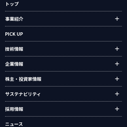
トップ
事業紹介
プラントエンジニアリング
PICK UP
アフターサービス
技術情報
民生熱エネルギー
設備・システム
タクマの技術紹介
企業情報
タクマ技報
ご挨拶
株主・投資家情報
学会発表
経営理念
個人投資家の皆様へ
サステナビリティ
会社概要
経営方針・戦略
沿革
トップコミットメント
採用情報
業績・財務
役員一覧
タクマのサステナビリティ
IRライブラリー
新卒・キャリア採用情報
組織図
ニュース
ESGデータ