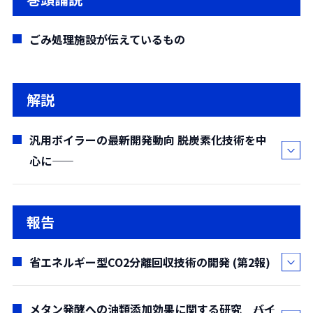
ごみ処理施設が伝えているもの
解説
汎用ボイラーの最新開発動向 ――脱炭素化技術を中
心に――
正野 孝幸*
報告
(
*株式会社日本サーモエナー
)
(要約)
省エネルギー型CO2分離回収技術の開発 (第2報)
2050 年カーボンニュートラル達成，脱炭素社
会の実現に向け，日本政府をはじめ，各業界がさ
メタン発酵への油類添加効果に関する研究 ――バイ
藤川 宗治*・
釼持 恭平**・
佐藤 和宏*・
増田 孝弘*