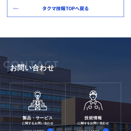
坂口 孝瑛*
し，植物性油であれば油脂比率 70% まで，動物性
を数値として認識し，画像を一つのセンサデータ
る。これまで運転員の目視の感覚 (色味のばらつ
向けに中国木材バイオマス発電所 (日向第 2) の発
タクマ技報TOPへ戻る
(
*水処理技術部
)
油であれば油脂比率 33% までの範囲内であれば問
として，例えば閾値を 設けて警報を出力すること
き) をごみ混合度として数値化して ごみクレーン
電設備を納入した。 本発電所は燃焼方式として循
(要約)
題なく混合発酵ができ，またバイオガスの増量と
で，運転員に気づきを与えるなどに利用する。本
自動制御に反映するシステムの開発について，タ
環流動層式を採用しており，当社の国内向けとし
河北郡市広域事務組合殿より受注し，2023 年 3
メタン濃度の向上が可能であることが確認でき
報告では，バイオマス発電所における 燃料供給フ
クマ技報 Vol. 28，Vol. 31 にて報告した。 一方，
て 4 施設目となる。また，FIT 制度を活用した木
月に竣工した河北郡市クリーンセンターでは， ご
た。さらに油脂比率が高い条件では発酵液中のア
ィーダホッパの覗き窓の画像から燃料状態の数値
ごみ内部の情報を含めたピット各番地のごみの性
質バイオマス燃料の 循環流動層ボイラーとしては
みの焼却と下水汚泥の集約処理による合理化がお
ンモニア濃度が低下し，排水処理費用の低減効果
情報を取得し，ブリッジ状態を検出するシステム
状を知ることでより高度なごみピット管理をおこ
初の施設である。本稿では中国木材バイオマス発
こなわれており，焼却時に発生する蒸気の一部を
も期待できることが明らかとなった。したがっ
を開発したので， その結果を報告する。
なえる可能性があることから， ごみの搬入から焼
電所 (日向第 2) の設備概要を紹介するとともに，
CONTACT
利用し， 4 か所の下水処理場から発生する下水汚
て，一般廃棄物への油類添加によるメタン発酵
却炉への投入までの情報を一括管理する，新たな
お問い合わせ
運転結果について報告する。
泥を蒸気間接加熱型の下水汚泥乾燥機で乾燥させ
は，バイオガス生成量増加やバイオガス濃度向上
システムの開発を岡山大学と共同でおこなってい
ている。 乾燥した汚泥はごみとともに混焼して，
を同時に達成できる手法への発展が期待される。
る。 本システムは，ごみピットの 3 次元モデル化
発電の熱源に利用している。 本稿では下水汚泥乾
によりごみピットの情報を管理してごみや水分の
燥機の紹介と運転状況について報告する。
挙動を再現することで， 各番地のごみ性状を推定
するものである。本稿では，システムの基本とな
製品・サービス
技術情報
るモデルの説明および現在の開発状況を報告す
に関するお問い合わせ
に関するお問い合わせ
る。