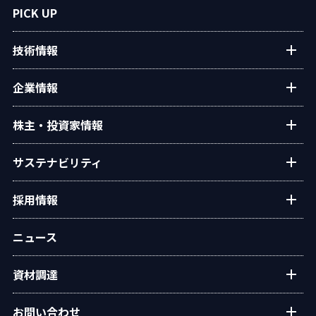
プラントエンジニアリング
PICK UP
アフターサービス
技術情報
民生熱エネルギー
設備・システム
タクマの技術紹介
企業情報
タクマ技報
ご挨拶
株主・投資家情報
学会発表
経営理念
個人投資家の皆様へ
サステナビリティ
会社概要
経営方針・戦略
沿革
トップコミットメント
採用情報
業績・財務
役員一覧
タクマのサステナビリティ
IRライブラリー
新卒・キャリア採用情報
組織図
ニュース
ESGデータ
株式情報
グループ会社採用情報
事業所・拠点
統合報告書
IRカレンダー
資材調達
オリジナルアニメ「この空の下で」
グループ会社
環境
電子公告
広報ライブラリ
資材調達方針
社会
お問い合わせ