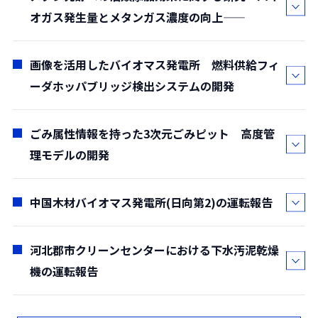
まざまな 取り組みをおこなっている。第 6 次エネ
オガス発生量とメタンガス濃度の向上――
(
*研究部・**装置技術部
)
ルギー基本計画において，当社製品の主要な販売
(要約)
先である産業部門， 民生事業部門は徹底した省エ
2050 年のカーボンニュートラルの実現に向け
画像を活用したバイオマス発電所 燃料供給フィ
ネルギー化に加え脱炭素化された電力による電
伊藤 竜生*・
佐藤 夏紀*・
藤平 弘樹*・
て，焼却排ガスなどの CO2 排出源から CO2 を分
ーダホッパブリッジ検出システムの開発
化，水素・合成メタン・合成燃料の利用への 取り
増田 孝弘*・
宍田 健一 **・
李 玉友***
離回収し， 貯蔵・固定化することが必要不可欠で
組みが求められている。当社が製造販売する汎用
(
*研究部・**技術センター・***東北大学大学院
)
あると言われている。当社では CO2 分離回収技術
ボイラーは，主に化石燃料を燃焼して熱を供給す
(要約)
ごみ属性情報を持った3次元ごみピット 高度管
中道 亮*・
河野 孝志*
の 1 つである化学吸収法の 開発に取り組んでお
る装置であるため， 燃焼による CO2 排出量を実質
一般廃棄物のメタン発酵は，施設のさらなる安
理モデルの開発
(
*デジタル技術推進部
)
り，その一環として 2021 年に採択された国立研
ゼロにしなければ，カーボンニュートラルに貢献
定稼働とエネルギー回収量の増大，ひいては施設
(要約)
究開発法人 新エネルギー・産業技術総合開発機構
することはできない。 本稿では，汎用ボイラーを
運営に関わる経済面への貢献や，温室効果ガス削
当社は AI・ICT 等のデジタル技術を活用した施
中国木材バイオマス発電所(日向第2)の運転報告
関根 諒一*・
中元 祥*・
古賀 和宏*・
藤原 健史 **
(NEDO) の委託調査事業において各種検討をおこ
取り巻く業界の動向と，当社の脱炭素化技術につ
減への貢献も期待されている。 本研究では，バイ
設・プラントの省力化・自動化の技術開発を進め
(
*電気計装部・**岡山大学
)
なった。本稿では，省エネルギー型 CO2 分離回収
いて紹介する。
オガス発生量の増量とメタン濃度の向上を同時に
ている。 その取り組みの一つとして，プラント設
(要約)
河北郡市クリーンセンターにおける下水汚泥乾燥
今井 元太郎*
プロセスを既存の バイオマス発電施設へレトロフ
達成可能な，メタン発酵への油類添加時の混合発
備の状態を画像として取得し，AI，画像処理を用
当社では，ごみクレーン自動化機能を高度化
機の運転報告
(
*エネルギー技術1部
)
ィットすることを想定したフィージビリティスタ
酵効果と特性について一般廃棄物を模擬して実験
いて分類・数値化して活用している。 プラントの
し，ごみピットのごみを従来の自動撹拌制御以上
(要約)
ディの成果，および回収した CO2 の 利用要件の調
的に検討した。植物性油および動物性油を対象と
運転員が普段見ているものや，注目している情報
に均質化する ことを目的とした開発を進めてい
2023 年 6 月，リージョナルパワー株式会社殿
査結果について報告する。