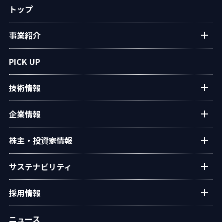
トップ
事業紹介
プラントエンジニアリング
PICK UP
アフターサービス
技術情報
民生熱エネルギー
設備・システム
タクマの技術紹介
企業情報
タクマ技報
ご挨拶
株主・投資家情報
学会発表
経営理念
個人投資家の皆様へ
サステナビリティ
会社概要
経営方針・戦略
沿革
トップコミットメント
採用情報
業績・財務
役員一覧
タクマのサステナビリティ
IRライブラリー
新卒・キャリア採用情報
組織図
ニュース
ESGデータ