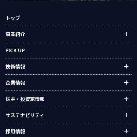
トップ
事業紹介
プラントエンジニアリング
PICK UP
アフターサービス
技術情報
民生熱エネルギー
設備・システム
タクマの技術紹介
企業情報
タクマ技報
ご挨拶
株主・投資家情報
学会発表
経営理念
個人投資家の皆様へ
サステナビリティ
会社概要
経営方針・戦略
沿革
トップコミットメント
採用情報
業績・財務
役員一覧