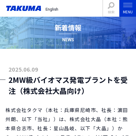
English
MENU
検索
新着情報
NEWS
2025.06.09
2MW級バイオマス発電プラントを受
注（株式会社大晶向け）
株式会社タクマ（本社：兵庫県尼崎市、社長：濵田
州朗、以下「当社」）は、株式会社大晶（本社：熊
本県合志市、社長：星山昌岐、以下「大晶」）か