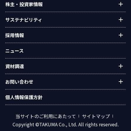
ご挨拶
株主・投資家情報
学会発表
経営理念
個人投資家の皆様へ
サステナビリティ
会社概要
経営方針・戦略
沿革
トップコミットメント
採用情報
業績・財務
役員一覧
タクマのサステナビリティ
IRライブラリー
新卒・キャリア採用情報
組織図
ニュース
ESGデータ
株式情報
グループ会社採用情報
事業所・拠点
統合報告書
IRカレンダー
資材調達
オリジナルアニメ「この空の下で」
グループ会社
環境
電子公告
広報ライブラリ
資材調達方針
社会
お問い合わせ
IRサイトマップ
調達手順
ガバナンス
水処理プラントに関するお問い合わせ
個人情報保護方針
資材調達 応募フォーム
イニシアチブ・外部評価
エネルギープラントに関するお問い合わせ
汎用ボイラに関するお問い合わせ
当サイトのご利用にあたって
サイトマップ
技術情報に関するお問い合わせ
Copyright ©TAKUMA Co., Ltd. All rights reserved.