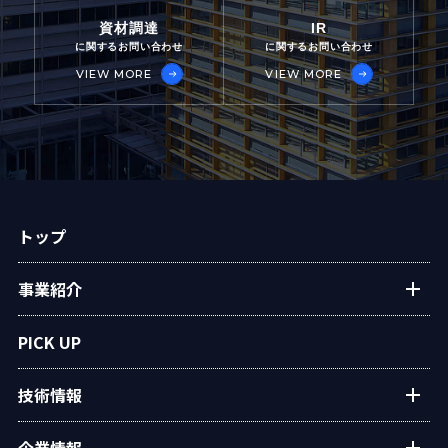
資材調達
IR
に関するお問い合わせ
に関するお問い合わせ
VIEW MORE
VIEW MORE
トップ
事業紹介
プラントエンジニアリング
PICK UP
アフターサービス
技術情報
民生熱エネルギー
設備・システム
タクマの技術紹介