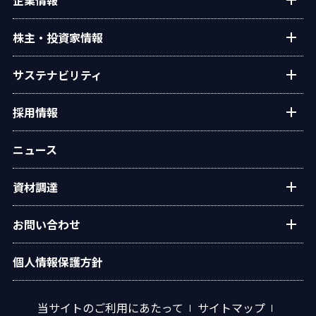
企業情報
タクマ技報
ご挨拶
株主・投資家情報
学会発表
経営理念
個人投資家の皆様へ
サステナビリティ
会社概要
経営方針・戦略
沿革
トップコミットメント
採用情報
業績・財務
役員一覧
タクマのサステナビリティ
IRライブラリー
新卒・キャリア採用情報
組織図
ニュース
ESGデータ
株式情報
グループ会社採用情報
事業所・拠点
統合報告書
IRカレンダー
資材調達
オリジナルアニメ「この空の下で」
グループ会社
環境
電子公告
広報ライブラリ
資材調達方針
社会
お問い合わせ
IRサイトマップ
調達手順
ガバナンス
水処理プラントに関するお問い合わせ
個人情報保護方針
資材調達 応募フォーム
イニシアチブ・外部評価
エネルギープラントに関するお問い合わせ
汎用ボイラに関するお問い合わせ
当サイトのご利用にあたって
サイトマップ