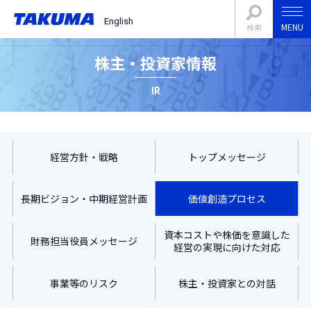
English
MENU
検索
株主・投資家情報
IR
経営方針・戦略
トップメッセージ
長期ビジョン・中期経営計画
価値創造プロセス
資本コストや株価を意識した
財務担当役員メッセージ
経営の実現に向けた対応
事業等のリスク
株主・投資家との対話