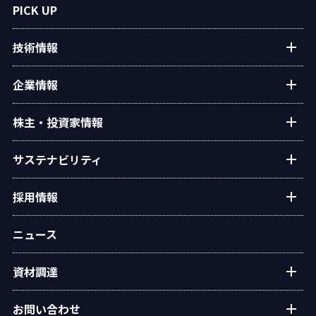
プラントエンジニアリング
PICK UP
アフターサービス
技術情報
民生熱エネルギー
設備・システム
タクマの技術紹介
企業情報
タクマ技報
ご挨拶
株主・投資家情報
学会発表
経営理念
個人投資家の皆様へ
サステナビリティ
会社概要
経営方針・戦略
沿革
トップコミットメント
採用情報
業績・財務
役員一覧
タクマのサステナビリティ
IRライブラリー
新卒・キャリア採用情報
組織図
ニュース
ESGデータ
株式情報
グループ会社採用情報
事業所・拠点
統合報告書
IRカレンダー
資材調達
オリジナルアニメ「この空の下で」
グループ会社
環境
電子公告
広報ライブラリ
資材調達方針
社会
お問い合わせ
IRサイトマップ