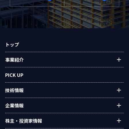
トップ
事業紹介
プラントエンジニアリング
PICK UP
アフターサービス
技術情報
民生熱エネルギー
設備・システム
タクマの技術紹介
企業情報
タクマ技報
ご挨拶
株主・投資家情報
学会発表
経営理念