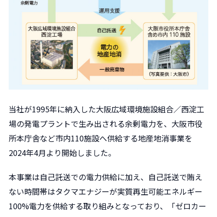
当社が1995年に納入した大阪広域環境施設組合／西淀工
場の発電プラントで生み出される余剰電力を、大阪市役
所本庁舎など市内110施設へ供給する地産地消事業を
2024年4月より開始しました。
本事業は自己託送での電力供給に加え、自己託送で賄え
ない時間帯はタクマエナジーが実質再生可能エネルギー
100%電力を供給する取り組みとなっており、「ゼロカー