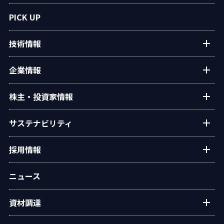
プラントエンジニアリング
PICK UP
アフターサービス
技術情報
民生熱エネルギー
設備・システム
タクマの技術紹介
企業情報
タクマ技報
ご挨拶
株主・投資家情報
学会発表
経営理念
個人投資家の皆様へ
サステナビリティ
会社概要
経営方針・戦略
沿革
トップコミットメント
採用情報
業績・財務
役員一覧
タクマのサステナビリティ
IRライブラリー
新卒・キャリア採用情報
組織図
ニュース
ESGデータ
株式情報
グループ会社採用情報
事業所・拠点
統合報告書
IRカレンダー
資材調達
オリジナルアニメ「この空の下で」
グループ会社
環境
電子公告
広報ライブラリ
資材調達方針