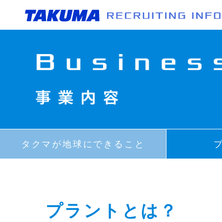
Project Story 001
数字
Project Story 002
動画
タクマが地球にできること
Project Story 003
職種
TAKUMA's Headline
社員
女性
プラントとは？