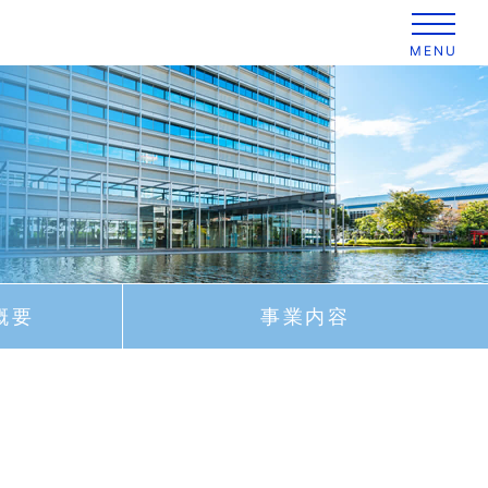
MENU
社長メッセージ
募集要項
概要
事業内容
採用Q&A
人材育成・能力開発
新卒エントリー／マイページログイン
キャリア採用