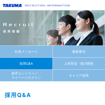
社長メッセージ
募集要項
採用Q&A
人材育成・能力開発
新卒エントリー／
キャリア採用
マイページログイン
採用Q&A