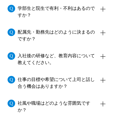
学部生と院生で有利・不利はあるので
すか？
ありません。学生時代の経験や研究内容、熱
配属先・勤務先はどのように決まるの
意を存分にアピールしてください。
ですか？
学生時代に学んできた知識や経験、本人の適
入社後の研修など、教育内容について
性･能力等を考慮して総合的に判断します。
教えてください。
まず入社後約１ヵ月間、集合研修を行いま
仕事の目標や希望について上司と話し
す。
合う機会はありますか？
ビジネスマナーをはじめとした社会人として
の基本的な知識や、各部署の業務内容、工場
毎年、期初・中間・期末に上司と面談を行い
社風や職場はどのような雰囲気です
見学といったタクマの全体像についての理解
自分の目標や希望を伝えることができます。
か？
を深めてもらう内容です。