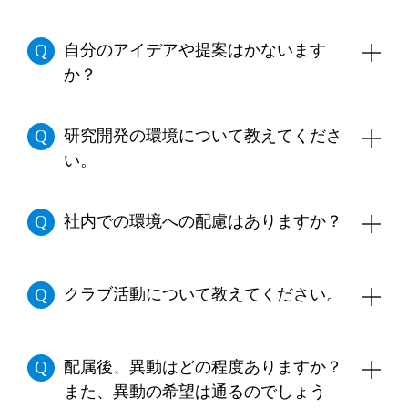
期の初めにその年の目標や希望を話し合い、
その後、技術系社員についてはさらに１ヵ月
自身で目標を設定します。期の中間に目標の
間の技術研修を行います。
当社はプライム市場上場企業ですが、比較的
自分のアイデアや提案はかないます
進捗状況を確認し、期の終わりには自身の立
配属後は、OJT（オン・ザ・ジョブ・トレー
少人数で仕事をしております。そのため若手
か？
てた目標について総括する機会が設定されて
ニング）という形で、先輩社員や上司の指導
社員と上司・先輩との距離が近く、風通しの
います。
のもと仕事に必要な技術やノウハウを習得し
よい環境です。
ていくことになります。
当社は、若いうちから責任ある仕事をどんど
研究開発の環境について教えてくださ
ん任せていきます。上司とも距離は近いの
い。
で、よいアイデアや提案はすぐに取り入れら
れる環境です。
尼崎本社の研究部と、播磨工場（兵庫県高砂
社内での環境への配慮はありますか？
市）内にある研究開発拠点で行っています。
中・長期ビジョンに立った新しい技術の研究
開発を行うのはもちろんのこと、同工場内に
小さなことですが、夏場はクールビズを実施
クラブ活動について教えてください。
ある実験センターでは実際の性能実験も行わ
するなど空調設備の適正な温度管理をした
れています。
り、省エネタイプの照明設備を取り入れたり
しています。他にも社内文書のコピーには裏
サッカー、バスケットボール、テニスといっ
配属後、異動はどの程度ありますか？
紙を利用するなど日常的な取り組みを行って
た運動系のクラブが盛んに活動しています。
また、異動の希望は通るのでしょう
います。