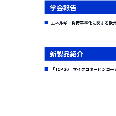
染物質の処理特性を評価する際
することができる「粗破砕機」
愛媛県南宇和郡において、1
学会報告
て評価した。バイオアッセイとしては、
および有価物の回収率の向上、
器包装リサイクル法)」に対応し
(要約)
assay，内分泌攪乱化学物質に関す
した家電リサイクルシステムを
ラザが試運転・性能試験の完了を
近年し尿処理施設において、
エネルギー負荷平準化に関する欧
よびオゾン/過酸化水素処理に
リサイクルプラザは施設規模1
汚泥の搬入の比率が高まってき
の3ラインにより構成されてい
来の油分が多いことなどがあげ
資源として回収できるものとな
このような状況のもと、生物
ぞれ専用の機械が設置されてい
新製品紹介
降分離を行う前反応工程を最大の
以上のようなリサイクルプラ
リング(株)等の5社共同で行い
「TCP 30」マイクロタービンコ
試験の結果を概説する。