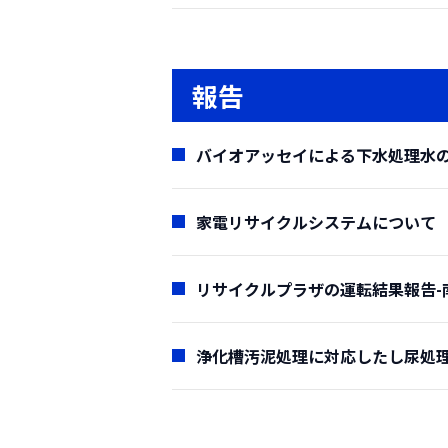
報告
(要約)
蓄熱脱臭装置は燃焼方式の脱
バイオアッセイによる下水処理水
再利用、および処理物質の脱臭
現させた装置である。
家電リサイクルシステムについて
中でも、当社が1998年より
低コストとなっており、今日の
リサイクルプラザの運転結果報告-
蓄熱脱臭装置の経済性を示す
る。（従来の直燃脱臭装置だと6
(要約)
浄化槽汚泥処理に対応したし尿処理プ
RE-THER RLは、バー
近年生殖阻害や変異原性の発
(要約)
弁､および通風機能を担う主押
は、下水を再利用する場合にも
粗大ごみ処理施設では、使用
化処理法の一種であるオゾン/
に破砕機へ投入されるものがほ
(要約)