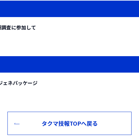
に毒性や変異原性を相対的に評価するスクリーニング手法とし
の開発をおこなっていた。法律の成立にともないこの「粗破砕
995年に公布、施工が開始された「容器包装の分別収集および
(
*水処
急性毒性試験としてMicrotox test，変異原性試験としてAmes 
「廃棄物焼却炉」を併設することによるフロンの高度分解およ
た施設として、南宇和衛生事務組合殿より受注、1998年2月
る試験としてELISA，yeast estrogen screenを用い
開発したのでその内容について述べる。
経て、1999年11月26日、竣工となった。
浄化槽のトイレの水洗化や、生活排水処理のための合併処理浄
州調査に参加して
おいて処理効果が高いことが認められた。
2t/5hであり、粗大ごみ処理として2ライン(可燃性および不
た。その浄化槽汚泥の特徴として、し尿と比較して水質の変動
る。手選別ライン上ではカレット(透明・茶・その他)やペット
られる。
っており、ペットボトル、紙製容器、トレイについては、圧縮
処理の安定化および維持管理費の低減化を図るため、2種類の
る。
特徴とする、浄化槽汚泥対応型し尿処理プロセス(JAXシステ
ザについて、概要や運転結果を報告する。
、1999年8月に(財)廃棄物研究財団の技術評価を取得した。本
ージェネパッケージ
タクマ技報TOPへ戻る