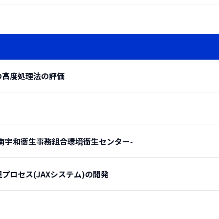
(
新エネ・環境本
臭装置であり、処理物質が酸化分解された後の高温クリーンガ
の高度処理法の評価
にセラミック媒体を採用することにより、高脱臭効率、省エネ
販売している回転式蓄熱脱臭装置RE-THERM RL は、従来タ
宍田 健一*・
煙崎 正之*・
山田 
需要に見合う装置となっているのが特徴である。
松田 
南宇和衛生事務組合環境衛生センター-
指標の一つとして温度効率があるが、蓄熱脱臭装置では、この
(
*水処理技術第1部
、**京都大学大学院工学研
0％程度。）
(
新エネ・
ロセス(JAXシステム)の開発
ナーを装備する燃焼室、蓄熱体が充填された蓄熱室（全12室）、ガ
現などに代表される微量汚染化学物質が注目を集めており、こ
込ファンなどで構成される。
それらの用途によっては無視できない問題となる。そこで本研
済家電の中に含まれるコンプレッサ、モータなどのいわゆる金
(
プラント
過酸化水素処理法について、流域下水道の下水処理場内にパイ
とんどである。そこで家電リサイクル法の成立以前からこれら
馬場