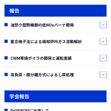
して、ボイラをとり巻く環境の変化に対応するた
み焼却プラントに関連して展開してきた。国の規
(要約)
村山 壤治
め、何度にもわたってモデルチェンジを行ってき
報告
制値の強化ならびに社会の要求に応じて、最初は
当社の創立以来、半世紀余りにわたって培って
(
水処理技術部
)
た。また舶用機器としてはクレイトンの舶用化か
簡単なばいじん除去から始まり、次第に酸性ガス
きた産業用ボイラの歴史の中で、固形燃料を扱う
(要約)
らはじまり、蒸気ボイラ・熱媒ボイラ・温水ボイ
油焚小型熱機器の低NOxバーナ開発
除去、窒素酸化物対策へと進む。本号では集じん
ボイラは、1938年当社創立当時の、石炭を燃料と
水処理は要素技術の組み合わせである。主技術
ラ・排熱回収用エコノマイザと次々と舶用化を行
器、湿式洗浄装置、乾式HCl除去装置について述
するボイラにその源があり、エネルギーの形態の
があってその周辺技術を広げていくのではなく、
った。それと同時に、船舶への用途開発として各
べ、NOx対策および半乾式除去装置その他につい
重合格子法による焼却炉内ガス流動解析
変化から現在の一般産業用ボイラでは、油・ガス
松井 孝一
それぞれ独立した技術があって、処理の目的にし
種舶用機器の開発と舶用およびそのシステムへの
ては後報とする。
焚きボイラが主流を占めるようになったものの、
(
設備機械本部 技術部
)
たがって合理的に組み合わせてシステムを構築す
対応を行ってきた。
石炭を代表とする固形燃料焚きボイラの需要は依
(要約)
CWM専焼ボイラの開発と運転実績
るのである。それぞれの単一技術は、さまざまな
劉 大偉
然として存在する。
近年、出力930kW(800,000kcal/h)以下の小型熱
水処理の分野に色合いを変えて適用され展開し、
(
環境設備本部 環境技術第一部
)
エネルギ源を石油に依存することによる産業基
機器についても省スペース設計のコンパクトタイ
それがまた別の分野の主要部分を占めるというよ
(要約)
高負荷・膜分離方式によるし尿処理
野上 晴男*・
野尻 治*・
片岡 静夫*・
平井 哲郎**・
盤の脆さは、先の石油危機において証明されてお
プでかつ低NOxの機器が求められるようになっ
うになる。例えば、上水の重要な処理技術である
ごみ焼却炉内における燃焼ガス流動と混合特性
永井 伸樹**
り、このため、地球上に普遍的に埋蔵されている
た。
砂ろ過処理が発展して下水高度処理の主要設備と
を解明するために、焼却炉をモデル化して、炉内
(
*機械本部 機械技術第1部、
**東北大学 工学部 機
安宅 敏治
石炭エネルギ利用に今後ますます期待が高まるで
今まで、油焚小型熱機器への低NOx化の要求に
なっていることや、用水処理の膜技術が、困難と
学会報告
ガス流動と混合のシミュレーションを行った。
械航空工学科
)
(
水処理技術部 第二課
)
あろう。
たいしてはその都度水噴霧、排ガス再循環等で対
されていた活性汚泥の固液分離に使われるなど別
ごみ焼却炉の断面形状は変化しないとして、2
(要約)
(要約)
また、産業の副生品として排出されるバガス(バ
応してきた。これらの手段では低NOx化は達成で
の新しい処理技術が生まれ発展してゆくのであ
DIOXIN'93に出席して
次空気噴射ノズルを含む縦断面を計算領域とし、