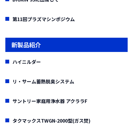
CWMを使用して重油並みの操作性、燃焼性、信
し尿処理の分野では技術革新が目覚しく、現在
ガスとは砂糖きびの絞りかすをいい製糖工場のボ
きるものの燃焼負荷は低く、効率低下、取扱の煩
る。
炉内ガス流動を2次元定常流として扱った。乱流の
頼性を有する産業用ボイラを開発するために、
では希釈水を使用しないで高度な処理を行う高負
イラ燃料として使用されている)は、限られた業界
雑さの増加、およびランニングコストの増加をと
ここに当社におけるそれらの技術がいかに使わ
評価には、比較的汎用性の高い、乱れの等方性を
第11回プラズマシンポジウム
CWMバーナの開発と燃焼実験が行なわれてきた。
荷脱窒素方式の中で、生物処理後の固液分離に限
内ではあるが重要なエネルギー源として活用され
もなった。
れ、発展してきたかを見直すことは、今後新しい
仮定したκ-ε2方程式モデルを採用した。
新たに設計・製作された内部混合型環状スリット
外ろ過膜を用いた処理方式が注目を集めており、
ており、今地球環境問題を踏まえて、効率のよい
このたび、出力465kW(400,000kcal/h)から
分野への展開を志向する時に一つの示唆を与えて
焼却炉の形は目的に応じて、多種多様で非常に
アトマイザは、ノズルが閉塞しないよう留意さ
シェアを拡大しつつある。わが社では長野県裾花
利用方法が重要視されている。
930kW(800,000kcal/h)の真空式温水発生機用に軽
くれることになるのではないかと考える。
新製品紹介
複雑であるが、従来の研究では、複雑な計算領域
れ、良好な微粒化性能を示す。CWM噴霧は広い燃
衛生センター内にし尿処理実証プラントを建設
ボイラの変遷の中で、前稿では、①油・ガス焚
質油焚の高負荷燃焼、低NOxバーナを開発した。
における計算格子の生成、あるいは、変化が激し
焼範囲にわたって空気と十分に混合してバーナ近
し、1990年11月から1991年12月まで高負荷・膜
きボイラ、②排熱回収ボイラにて、ついて述べ
火炉負荷は2,616kW/m
3
(225 × 10
4
kcal/m
3
h)に達
ハイニルダー
い局所を含む大きいスケールでの数値計算に対し
傍で安定に着火し、強い空気旋回力で高負荷燃焼
分離方式による10kl/日規模の実証試験を実施し
た。本稿では、③固形燃料焚きボイラ、および④
するが、バーナのみで低NOx化を達成した。NOx
て、計算格子の生成は常に困難な問題であった。
が得られる。これらの基礎実験結果に基づいて設
た。
各種自家発電設備についての変遷と当社の技術内
値は灯油で75ppm(O
=0%換算)以下である。
この解析では、ごみ焼却炉の特徴を考慮して、重
2
リ・サーム蓄熱脱臭システム
計された、蒸発量45t/hの商用ボイラは、高効率の
この結果、し尿を高負荷・膜分離方式で処理す
容について紹介する。
燃焼方法は理論空気量以下の旋回空気量で構成
合格子法を採用し、この問題の解決を試みた。重
性能と良好な燃焼特性を達成し、13,000時間以上
ることにより、無希釈で放流水のBOD10mg/l以
する一次燃焼部にたいして、その外周に複数の二
合格子法を用いることにより、複雑な計算領域で
の長期連続運転にも十分耐えられることを実証し
サントリー家庭用浄水器 アクララF
下、COD20mg/l以下、TN20mg/l以下、TP1mg/l
次空気ノズルを中心軸にたいして20℃傾斜で構成
格子を容易に生成し、しかも計算領域全体の様子
ている。
以下、色度30度以下で安定して運転できることを
して二次空気を一次燃焼部の下流に供給する二段
を把握すると同時に、変化の激しい局所も細く解
確認した。また限外ろ過膜は生物処理後の混合液
タクマックスTWGN-2000型(ガス焚)
燃焼方式である。
明することができる。
の固液分離に優れた性能を持っていることが確認
ここでは、燃焼方式確立にいたる基礎試験の概