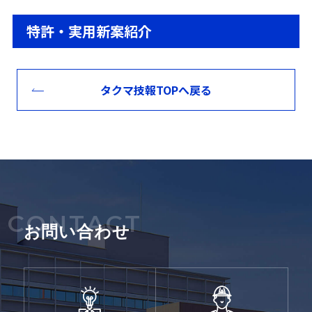
できた。この分野の技術は、さらに進歩を続ける
要、および同バーナの出力581kW(500,000kcal/h)
特許・実用新案紹介
ものと見られ、わが社も放流水のTN10mg/l以
の温水機での実用化試験の結果について報告す
下、COD10mg/l以下とするためのテストを実施中
る。
である。
タクマ技報TOPへ戻る
CONTACT
お問い合わせ