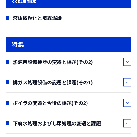
巻頭論説
液体微粒化と噴霧燃焼
特集
熱源用設備機器の変遷と課題(その2)
排ガス処理設備の変遷と課題(その1)
田中 政人・
入江 強
(
設備機械本部 設備技術第一部第一課
)
(要約)
ボイラの変遷と今後の課題(その2)
玉置 彰
1959年より発売した小型貫流ボイラ:商品名ク
(
環境技術第一部
)
レイトン、タクマックスの発売台数は累計で約
(要約)
下廃水処理およびし尿処理の変遷と課題
能谷 博之・
土本 信孝・
芝川 重博
15,000台に達する。小規模蒸気分野の熱源機器と
タクマにおける排ガス処理の技術は主としてご
(
機械本部 機械技術第1部
)