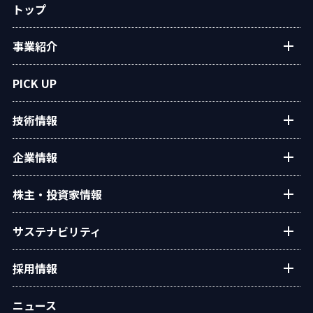
トップ
事業紹介
プラントエンジニアリング
PICK UP
アフターサービス
技術情報
民生熱エネルギー
設備・システム
タクマの技術紹介
企業情報
タクマ技報
ご挨拶
株主・投資家情報
学会発表
経営理念
個人投資家の皆様へ
サステナビリティ
会社概要
経営方針・戦略
沿革
トップコミットメント
採用情報
業績・財務
役員一覧
タクマのサステナビリティ
IRライブラリー
新卒・キャリア採用情報
組織図
ニュース
ESGデータ