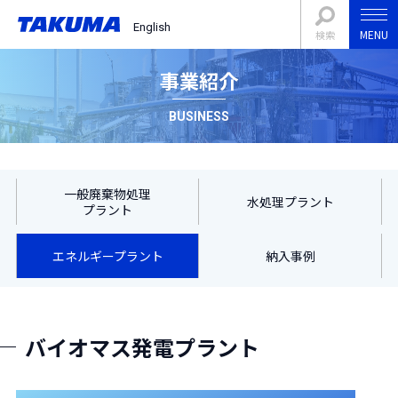
English
MENU
検索
事業紹介
BUSINESS
一般廃棄物処理
水処理プラント
プラント
エネルギープラント
納入事例
バイオマス発電プラント