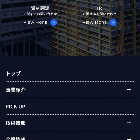
資材調達
IR
に関するお問い合わせ
に関するお問い合わせ
VIEW MORE
VIEW MORE
トップ
事業紹介
プラントエンジニアリング
PICK UP
アフターサービス
技術情報
民生熱エネルギー
設備・システム
タクマの技術紹介
企業情報