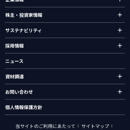
タクマ技報
ご挨拶
株主・投資家情報
学会発表
経営理念
個人投資家の皆様へ
サステナビリティ
会社概要
経営方針・戦略
沿革
トップコミットメント
採用情報
業績・財務
役員一覧
タクマのサステナビリティ
IRライブラリー
新卒・キャリア採用情報
組織図
ニュース
ESGデータ
株式情報
グループ会社採用情報
事業所・拠点
統合報告書
IRカレンダー
資材調達
オリジナルアニメ「この空の下で」
グループ会社
環境
電子公告
広報ライブラリ
資材調達方針
社会
お問い合わせ
IRサイトマップ
調達手順
ガバナンス
水処理プラントに関するお問い合わせ
個人情報保護方針
資材調達 応募フォーム
イニシアチブ・外部評価
エネルギープラントに関するお問い合わせ
汎用ボイラに関するお問い合わせ
当サイトのご利用にあたって
サイトマップ