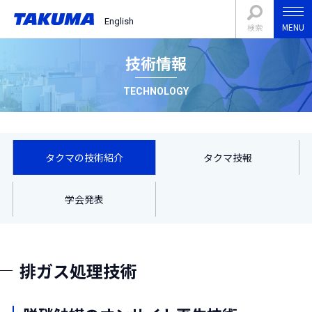
English
MENU
検索
技術情報
TECHNOLOGY
タクマの技術紹介
タクマ技報
学会発表
排ガス処理技術