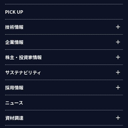
プラントエンジニアリング
PICK UP
アフターサービス
技術情報
民生熱エネルギー
設備・システム
タクマの技術紹介
企業情報
タクマ技報
ご挨拶
株主・投資家情報
学会発表
経営理念
個人投資家の皆様へ
サステナビリティ
会社概要
経営方針・戦略
沿革
トップコミットメント
採用情報
業績・財務
役員一覧
タクマのサステナビリティ
IRライブラリー
新卒・キャリア採用情報
組織図
ニュース
ESGデータ
株式情報
グループ会社採用情報
事業所・拠点
統合報告書
IRカレンダー
資材調達
オリジナルアニメ「この空の下で」
グループ会社
環境
電子公告