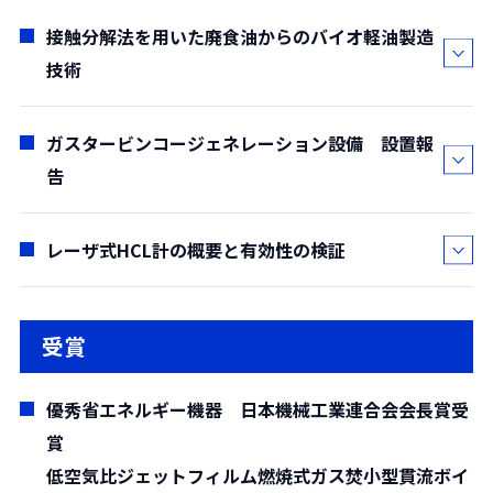
を伝搬する。計測や非破壊検査から、そのエネル
新的な進化を遂げ、それに伴いクリーンルームの
接触分解法を用いた廃食油からのバイオ軽油製造
ギーを利用した洗浄や加工などのパワー応用ま
谷 良二*
環境は従来の粒子汚染だけではなく、化学汚染物
技術
で、工業的な利用が進んでいる。周波数が高いた
(
*環境技術2部
)
質・温度・湿度・振動・磁場などの制御がより重
め波長が短く直進性が高いこと、電波や光が伝わ
(要約)
要となってきている。特に酸性ガス、塩基性ガ
りにくい水中や固体中で減衰が少ないことが計測
本施設はフルターンキーベース契約で英国に納
ガスタービンコージェネレーション設備 設置報
ス、凝縮性有機物質、およびドーパントのような
土肥 弘敬*・
佐藤 和宏*
や非破壊検査に用いられる理由である。また、振
入した廃棄物発電設備であり、弊社が欧州に納入
告
極微量の化学汚染物質（Airborne molecular
(
*技術開発部
)
動振幅は高々10μmのオーダーと小さいが、周波数
した第１号機である。設備は熱回収、省エネルギ
contaminants (AMCs)）が、半導体デバイスの信
(要約)
が高いために振動加速度は非常に大きくなり、高
ーを徹底追及した要求内容となっている。また、
頼性などに大きな影響を及ぼしている。その対策
新規に開発された固体触媒を用いた接触分解反
レーザ式HCL計の概要と有効性の検証
松田 健治*
い音圧や振動応力が容易に発生する。この性質が
安定稼動の信頼性を確認するためのテスト
としてイオン交換法や物理吸着法などの各種除去
応により、オレフィン・パラフィンから成るバイ
(
*エネルギー技術1部
)
機械加工や接合などに応用されている。超音波洗
（Reliability Test）が課せられており、この内容
原理によるケミカルフィルタと分析機器とを用い
オ軽油を廃食油から製造する技術の確立を目的と
(要約)
松田 吉司*
浄機のように液中で高い音圧を発生させると、キ
はテスト開始から終了までの期間を1,440時間
てAMCsの制御を行うことが有効である。デバイス
受賞
して実証試験を実施した。触媒反応器と分留器か
今回、(株)大塚製薬工場松茂工場殿においてエ
(
*電気計装部
)
ャビテーションが起こる。キャビテーション気泡
（60日間）と定めこの期間中に1,340時間以上の
の微細化はさらに進み、13.5nmと非常に短い波長
ら構成される廃食油の処理量5L/hの実証設備（プ
ネルギー効率向上とCO
排出量削減を目的とした
(要約)
2
が破壊する際の高温・高圧状態やジェット流がさ
運転時間が100％MCR運転であることを実証しな
の次世代のEUV（Extreme Ultra Violet）露光装置
優秀省エネルギー機器 日本機械工業連合会会長賞受
ロトタイプ設備）を設計・製作し、その設備の運
設備導入の一環として弊社はガスタービンコージ
1990年代にレーザ式排ガス分析計が欧州で製品
まざまな物理的、化学的効果を引き起こす。本稿
ければならないという厳しいものであるが、この
の稼動が始まろうとしている今、AMCs制御技術の
賞
転性能を確認した結果、軽油留分について、重量
ェネレーション設備を2010年7月に納入した。こ
化された。サンプリングガスを吸引することなく
では、超音波の特徴を述べ、いくつかの利用法を
テストに合格し、さらに焼却能力、発電能力、施
重要性が増している。本稿では、AMCs制御技術全
低空気比ジェットフィルム燃焼式ガス焚小型貫流ボイ
収率60%、エネルギー回収率67％（その他の成分
の設備は、ボイラ設備の燃料転換と合わせて、工
測定するため、高速応答性、メンテナンスフリー