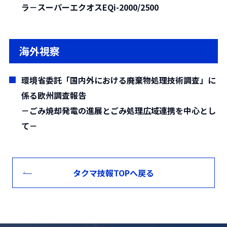
紹介する。具体例として液浸型超音波霧化装置に
設内電力使用量、排ガス規制値及び薬品使用量等
般とAMCs制御に有効であるクリーンルーム環境の
ラ－スーパーエクオスEQi-2000/2500
を含めると87%）を得た。得られたバイオ軽油は
場全体で年間1,810kL（原油換算）のエネルギー
という特徴をもち、連続分析計として世界中で既
よるアルコール濃縮について説明する。
各種性能保証項目を全て満足することができ、施
AMCsをリアルタイムで連続監視することのできる
軽油規格に適合する品質であった。また、この燃
使用量削減と、7,600tonのCO
排出量削減を図る
存の分析計に取って代わりつつある。日本国内で
2
設の性能及び連続安定運転を実証することができ
測定装置について解説している。
料を用いてスクールバスへの100%給油による試験
ものである。本稿においては、そのガスタービン
も各メーカが製品化に成功し、レーザ式排ガス分
た。
海外視察
運行を行った結果、バイオ軽油の給油量約500L、
コージェネレーション設備の概要および運転状況
析計に関するJIS規格も制定されて、普及が進んで
総走行距離約2,700kmに達し、運転性も市販軽油
について報告する。
いる。本稿ではレーザ式排ガス分析計の中でも
環境省委託「国内外における廃棄物処理技術調査」に
と同等であるとの評価を得た。
HCL（塩化水素）計について報告する。レーザ式
係る欧州調査報告
HCL計はJIS規格に準拠しており、廃棄物焼却炉の
－ごみ焼却発電の進展とごみ処理広域連携を中心とし
排ガス測定方法として法的にも問題はなく、従来
て－
のイオン電極式に比べ応答速度が約10分早いた
め、乾式酸性ガス除去装置の消石灰吹込制御に適
用した場合、消石灰使用量を約10%低減できる。
タクマ技報TOPへ戻る
これは炉規模300[ｔon/日]での1炉あたりの1年間
の用役費において約1,580万円の削減になり、メン
テナンスの省力化や制御性・操業性向上、運営費
削減などメリットが多い。