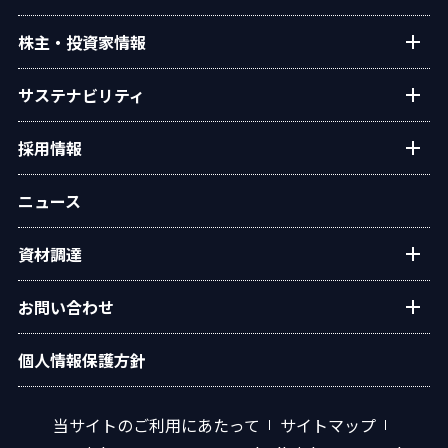
タクマ技報
ご挨拶
株主・投資家情報
学会発表
経営理念
個人投資家の皆様へ
サステナビリティ
会社概要
経営方針・戦略
沿革
トップコミットメント
採用情報
業績・財務
役員一覧
タクマのサステナビリティ
IRライブラリー
新卒・キャリア採用情報
組織図
ニュース
ESGデータ
株式情報
グループ会社採用情報
事業所・拠点
統合報告書
IRカレンダー
資材調達
オリジナルアニメ「この空の下で」
グループ会社
環境
電子公告
広報ライブラリ
資材調達方針
社会
お問い合わせ
IRサイトマップ
調達手順
ガバナンス
水処理プラントに関するお問い合わせ
個人情報保護方針
資材調達 応募フォーム
イニシアチブ・外部評価
エネルギープラントに関するお問い合わせ
汎用ボイラに関するお問い合わせ
当サイトのご利用にあたって
サイトマップ
技術情報に関するお問い合わせ