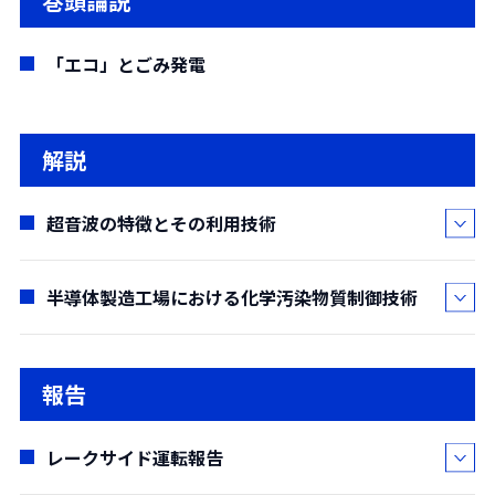
巻頭論説
「エコ」とごみ発電
解説
超音波の特徴とその利用技術
半導体製造工場における化学汚染物質制御技術
中村 健太郎*・
鮫島 良二**・
松田 由美***
(
*東京工業大学、
**技術開発部、
***水処理技術部
)
吉澤 巌*
報告
(要約)
(
*（株）ダン・タクマ
)
超音波は、おおむね周波数が20kHz以上の音や
(要約)
レークサイド運転報告
振動のことであり、空気中、液体中、固体中など
半導体製造工場におけるデバイスの微細化は革